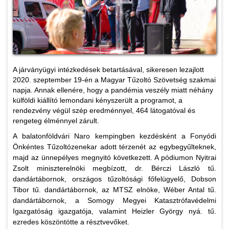
A járványügyi intézkedések betartásával, sikeresen lezajlott
2020. szeptember 19-én a Magyar Tűzoltó Szövetség szakmai
napja. Annak ellenére, hogy a pandémia veszély miatt néhány
külföldi kiállító lemondani kényszerült a programot, a
rendezvény végül szép eredménnyel, 464 látogatóval és
rengeteg élménnyel zárult.
A balatonföldvári Naro kempingben kezdésként a Fonyódi
Önkéntes Tűzoltózenekar adott térzenét az egybegyűlteknek,
majd az ünnepélyes megnyitó következett. A pódiumon Nyitrai
Zsolt miniszterelnöki megbízott, dr. Bérczi László tű.
dandártábornok, országos tűzoltósági főfelügyelő, Dobson
Tibor tű. dandártábornok, az MTSZ elnöke, Wéber Antal tű.
dandártábornok, a Somogy Megyei Katasztrófavédelmi
Igazgatóság igazgatója, valamint Heizler György nyá. tű.
ezredes köszöntötte a résztvevőket.