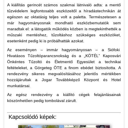
A kiállítás gerincét számos szakmai látnivaló adta: a mentő
tűzvédelem legfontosabb eszközeitől a híradástechnikán át
egészen az oktatásig teljes volt a paletta. Természetesen a
már hagyományosnak mondható eszközbemutatók sem
maradtak el: a látogatók működés közben is megtekinthették a
műszaki mentéshez, tűzoltáshoz szükséges eszközöket,
esetenként pedig ki is próbálhatták azokat.
Az eseményen – immár hagyományosan – a Siófoki
Hivatásos Tűzoltóparancsnokság és a „KÖTÉL” Kaposvári
Önkéntes Tűzoltó és Életmentő Egyesület a technikai
feltételeket, a Görgeteg ÖTE a finom ebédet biztosította. A
rendezvény sikeres megvalósításához jelentős mértékben
hozzájárultak a Jogar Továbbképző Központ és Hotel
munkatársai.
Az egész rendezvény a kiállító cégek felajánlásainak
köszönhetően pedig tombolával zárult.
Kapcsolódó képek: