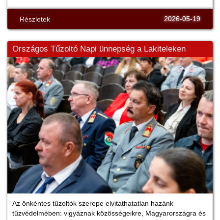
2026-05-19
Részletek
Országos Tűzoltó Napi ünnepség a Lakiteleken
Az önkéntes tűzoltók szerepe elvitathatatlan hazánk
tűzvédelmében: vigyáznak közösségeikre, Magyarországra és