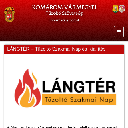
KOMÁROM VÁRMEGYEI
Tűzoltó Szövetség
Információs portál
LÁNGTÉR – Tűzoltó Szakmai Nap és Kiállítás
A Magyar Tűzoltó Szövetség mindenkit találkozóra hív: ismét