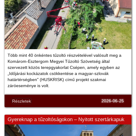
Több mint 40 önkéntes tűzoltó részvételével valósult meg a
Komárom-Esztergom Megyei Tűzoltó Szövetség által
szervezett közös terepgyakorlat Csépen, amely egyben az
„Időjárási kockázatok csökkentése a magyar-szlovák
határtérségben" (HUSKRISK) című projekt szakmai
záróeseménye is volt.
2026-06-25
Részletek
Gyereknap a tűzoltóságokon – Nyitott szertárkapuk