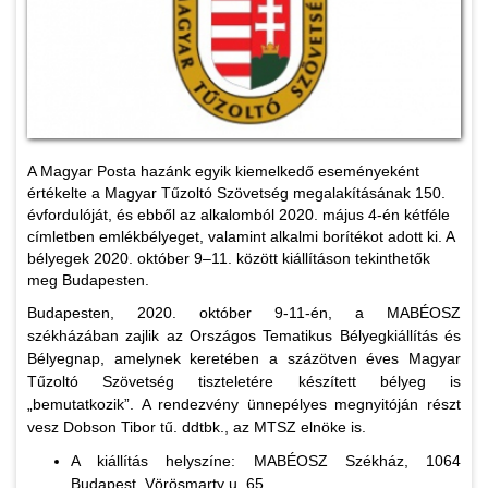
A Magyar Posta hazánk egyik kiemelkedő eseményeként
értékelte a Magyar Tűzoltó Szövetség megalakításának 150.
évfordulóját, és ebből az alkalomból 2020. május 4-én kétféle
címletben emlékbélyeget, valamint alkalmi borítékot adott ki. A
bélyegek 2020. október 9–11. között kiállításon tekinthetők
meg Budapesten.
Budapesten, 2020. október 9-11-én, a MABÉOSZ
székházában zajlik az Országos Tematikus Bélyegkiállítás és
Bélyegnap, amelynek keretében a százötven éves Magyar
Tűzoltó Szövetség tiszteletére készített bélyeg is
„bemutatkozik”. A rendezvény ünnepélyes megnyitóján részt
vesz Dobson Tibor tű. ddtbk., az MTSZ elnöke is.
A kiállítás helyszíne: MABÉOSZ Székház, 1064
Budapest, Vörösmarty u. 65.