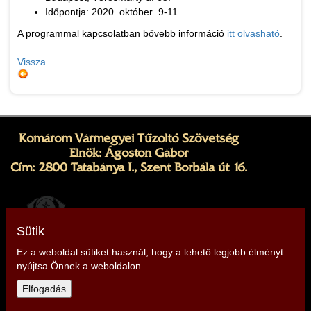
Időpontja: 2020. október 9-11
A programmal kapcsolatban bővebb információ
itt olvasható
.
Vissza
Komárom Vármegyei Tűzoltó Szövetség
Elnök: Ágoston Gábor
Cím: 2800 Tatabánya I., Szent Borbála út 16.
Sütik
Ez a weboldal sütiket használ, hogy a lehető legjobb élményt
nyújtsa Önnek a weboldalon.
Telefon: +36 20 257 7344
Elfogadás
E-mail:
komarom@tuzoltoszovetseg.hu