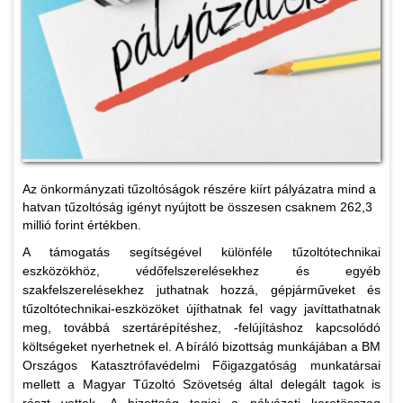
Az önkormányzati tűzoltóságok részére kiírt pályázatra mind a
hatvan tűzoltóság igényt nyújtott be összesen csaknem 262,3
millió forint értékben.
A támogatás segítségével különféle tűzoltótechnikai
eszközökhöz, védőfelszerelésekhez és egyéb
szakfelszerelésekhez juthatnak hozzá, gépjárműveket és
tűzoltótechnikai-eszközöket újíthatnak fel vagy javíttathatnak
meg, továbbá szertárépítéshez, -felújításhoz kapcsolódó
költségeket nyerhetnek el. A bíráló bizottság munkájában a BM
Országos Katasztrófavédelmi Főigazgatóság munkatársai
mellett a Magyar Tűzoltó Szövetség által delegált tagok is