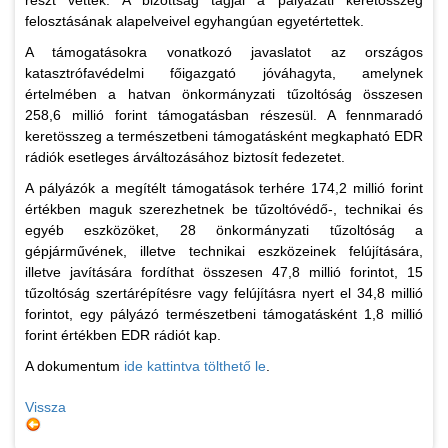
részt vettek. A bizottság tagjai a pályázati keretösszeg
felosztásának alapelveivel egyhangúan egyetértettek.
A támogatásokra vonatkozó javaslatot az országos
katasztrófavédelmi főigazgató jóváhagyta, amelynek
értelmében a hatvan önkormányzati tűzoltóság összesen
258,6 millió forint támogatásban részesül. A fennmaradó
keretösszeg a természetbeni támogatásként megkapható EDR
rádiók esetleges árváltozásához biztosít fedezetet.
A pályázók a megítélt támogatások terhére 174,2 millió forint
értékben maguk szerezhetnek be tűzoltóvédő-, technikai és
egyéb eszközöket, 28 önkormányzati tűzoltóság a
gépjárművének, illetve technikai eszközeinek felújítására,
illetve javítására fordíthat összesen 47,8 millió forintot, 15
tűzoltóság szertárépítésre vagy felújításra nyert el 34,8 millió
forintot, egy pályázó természetbeni támogatásként 1,8 millió
forint értékben EDR rádiót kap.
A dokumentum
ide kattintva tölthető le
.
Vissza