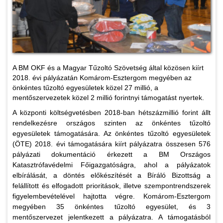
A BM OKF és a Magyar Tűzoltó Szövetség által közösen kiírt
2018. évi pályázatán Komárom-Esztergom megyében az
önkéntes tűzoltó egyesületek közel 27 millió, a
mentőszervezetek közel 2 millió forintnyi támogatást nyertek.
A központi költségvetésben 2018-ban hétszázmillió forint állt
rendelkezésre országos szinten az önkéntes tűzoltó
egyesületek támogatására. Az önkéntes tűzoltó egyesületek
(ÖTE) 2018. évi támogatására kiírt pályázatra összesen 576
pályázati dokumentáció érkezett a BM Országos
Katasztrófavédelmi Főigazgatóságra, ahol a pályázatok
elbírálását, a döntés előkészítését a Bíráló Bizottság a
felállított és elfogadott prioritások, illetve szempontrendszerek
figyelembevételével hajtotta végre. Komárom-Esztergom
megyében 35 önkéntes tűzoltó egyesület, és 3
mentőszervezet jelentkezett a pályázatra. A támogatásból