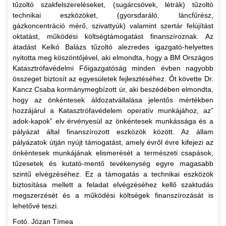
tűzoltó szakfelszereléseket, (sugárcsövek, létrák) tűzoltó
technikai eszközöket, (gyorsdaráló, láncfűrész,
gázkoncentráció mérő, szivattyúk) valamint szertár felújítást
oktatást, működési költségtámogatást finanszíroznak. Az
átadást Kelkó Balázs tűzoltó alezredes igazgató-helyettes
nyitotta meg köszöntőjével, aki elmondta, hogy a BM Országos
Katasztrófavédelmi Főigazgatóság minden évben nagyobb
összeget biztosít az egyesületek fejlesztéséhez. Őt követte Dr.
Kancz Csaba kormánymegbízott úr, aki beszédében elmondta,
hogy az önkéntesek áldozatvállalása jelentős mértékben
hozzájárul a Katasztrófavédelem operatív munkájához, az”
adok-kapok” elv érvényesül az önkéntesek munkássága és a
pályázat által finanszírozott eszközök között. Az állam
pályázatok útján nyújt támogatást, amely évről évre kifejezi az
önkéntesek munkájának elismerését a természeti csapások,
tűzesetek és kutató-mentő tevékenység egyre magasabb
szintű elvégzéséhez. Ez a támogatás a technikai eszközök
biztosítása mellett a feladat elvégzéséhez kellő szaktudás
megszerzését és a működési költségek finanszírozását is
lehetővé teszi.
Fotó. Józan Tímea