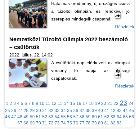
Hatalmas eredmény, új országos csúcs
a tűzoltó olimpián, és rendkívül jó
szereplés mindegyik csapatnál.
Részletek
Nemzetközi Tűzoltó Olimpia 2022 beszámoló
– csütörtök
2022. július. 22. 14:02
A csütörtöki nap elérkezett az olimpiai
verseny fő napja az ifjúsági
csapatoknak.
Részletek
23
1
2
3
4
5
6
7
8
9
10
11
12
13
14
15
16
17
18
19
20
21
22
24
25
26
27
28
29
30
31
32
33
34
35
36
37
38
39
40
41
42
43
44
45
46
47
48
49
50
51
52
53
54
55
56
57
58
59
60
61
62
63
64
65
66
67
68
69
70
71
72
73
74
75
76
77
78
79
80
81
82
83