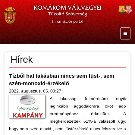
KOMÁROM VÁRMEGYEI
Tűzoltó Szövetség
Információs portál
Hírek
Tízből hat lakásban nincs sem füst-, sem
szén-monoxid-érzékelő
2022. augusztus. 05. 09:27
A lakossági felmérésünk egyik
leginkább aggodalomra okot adó
eredményéhez érkeztünk. A
megkérdezettek 61%-a válaszolt úgy,
hogy sem szén-dioxid-, sem füstérzékelő nincs felszerelve a