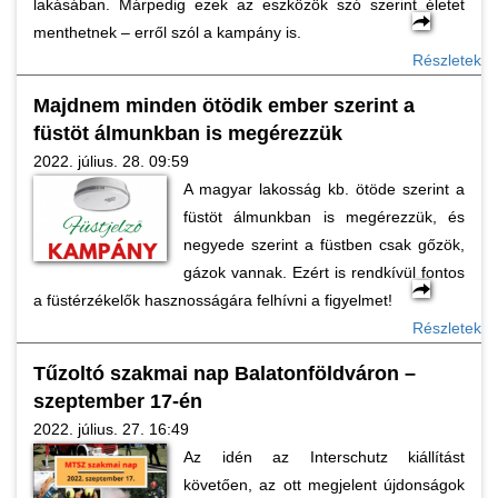
lakásában. Márpedig ezek az eszközök szó szerint életet
menthetnek – erről szól a kampány is.
Részletek
Majdnem minden ötödik ember szerint a
füstöt álmunkban is megérezzük
2022. július. 28. 09:59
A magyar lakosság kb. ötöde szerint a
füstöt álmunkban is megérezzük, és
negyede szerint a füstben csak gőzök,
gázok vannak. Ezért is rendkívül fontos
a füstérzékelők hasznosságára felhívni a figyelmet!
Részletek
Tűzoltó szakmai nap Balatonföldváron –
szeptember 17-én
2022. július. 27. 16:49
Az idén az Interschutz kiállítást
követően, az ott megjelent újdonságok