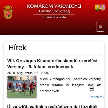
KOMÁROM VÁRMEGYEI
Tűzoltó Szövetség
Információs portál
Hírek
VIII. Országos Kismotorfecskendő-szerelési
Verseny – 5. futam, eredmények
2018. augusztus. 06. 11:04
A VIII. Országos KMF-szerelési Verseny
ötödik futama is lezajlott, íme az
eredmények.
Részletek
Új zászlót avattak a nyárádszeredai tűzoltók