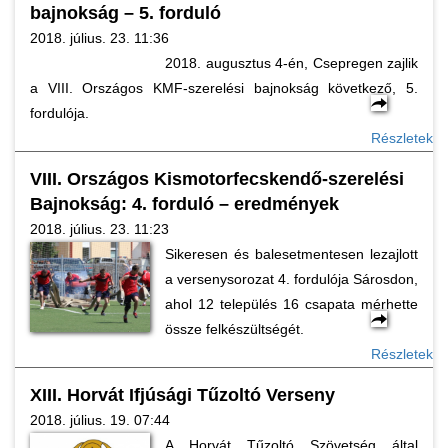
bajnokság – 5. forduló
2018. július. 23. 11:36
2018. augusztus 4-én, Csepregen zajlik
a VIII. Országos KMF-szerelési bajnokság következő, 5.
fordulója.
Részletek
VIII. Országos Kismotorfecskendő-szerelési
Bajnokság: 4. forduló – eredmények
2018. július. 23. 11:23
Sikeresen és balesetmentesen lezajlott
a versenysorozat 4. fordulója Sárosdon,
ahol 12 település 16 csapata mérhette
össze felkészültségét.
Részletek
XIII. Horvát Ifjúsági Tűzoltó Verseny
2018. július. 19. 07:44
A Horvát Tűzoltó Szövetség által