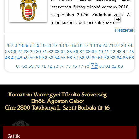
szervezett ifjúsági tűzoltó verseny 2018.
szeptember 29-én, Zadarban zajlik. A
jelentkezési lapot tesszük közzé.
Részletek
1
2
3
4
5
6
7
8
9
10
11
12
13
14
15
16
17
18
19
20
21
22
23
24
25
26
27
28
29
30
31
32
33
34
35
36
37
38
39
40
41
42
43
44
45
46
47
48
49
50
51
52
53
54
55
56
57
58
59
60
61
62
63
64
65
66
79
67
68
69
70
71
72
73
74
75
76
77
78
80
81
82
83
Komárom Vármegyei Tűzoltó Szövetség
Elnök: Ágoston Gábor
Cím: 2800 Tatabánya I., Szent Borbála út 16.
Sütik