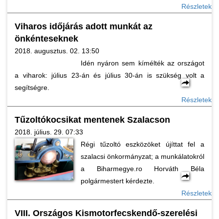
Részletek
Viharos időjárás adott munkát az
önkénteseknek
2018. augusztus. 02. 13:50
Idén nyáron sem kímélték az országot
a viharok: július 23-án és július 30-án is szükség volt a
segítségre.
Részletek
Tűzoltókocsikat mentenek Szalacson
2018. július. 29. 07:33
Régi tűzoltó eszközöket újíttat fel a
szalacsi önkormányzat; a munkálatokról
a Biharmegye.ro Horváth Béla
polgármestert kérdezte.
Részletek
VIII. Országos Kismotorfecskendő-szerelési