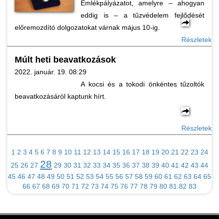
Emlékpályázatot, amelyre – ahogyan
eddig is – a tűzvédelem fejlődését
előremozdító dolgozatokat várnak május 10-ig.
Részletek
Múlt heti beavatkozások
2022. január. 19. 08:29
A kocsi és a tokodi önkéntes tűzoltók
beavatkozásáról kaptunk hírt.
Részletek
1
2
3
4
5
6
7
8
9
10
11
12
13
14
15
16
17
18
19
20
21
22
23
24
28
25
26
27
29
30
31
32
33
34
35
36
37
38
39
40
41
42
43
44
45
46
47
48
49
50
51
52
53
54
55
56
57
58
59
60
61
62
63
64
65
66
67
68
69
70
71
72
73
74
75
76
77
78
79
80
81
82
83