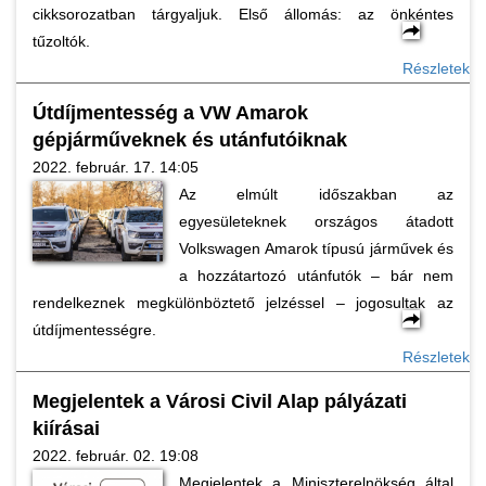
cikksorozatban tárgyaljuk. Első állomás: az önkéntes
tűzoltók.
Részletek
Útdíjmentesség a VW Amarok
gépjárműveknek és utánfutóiknak
2022. február. 17. 14:05
Az elmúlt időszakban az
egyesületeknek országos átadott
Volkswagen Amarok típusú járművek és
a hozzátartozó utánfutók – bár nem
rendelkeznek megkülönböztető jelzéssel – jogosultak az
útdíjmentességre.
Részletek
Megjelentek a Városi Civil Alap pályázati
kiírásai
2022. február. 02. 19:08
Megjelentek a Miniszterelnökség által