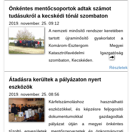
Önkéntes mentőcsoportok adtak számot
tudásukról a kecskédi tónál szombaton
2019. november. 25. 09:12
A nemzeti minősítő rendszer keretében
tartott újraminősítő gyakorlatot a
Komárom-Esztergom Megyei
Katasztrófavédelmi Igazgatóság
szombaton, Kecskéden.
Részletek
Átadásra kerültek a pályázaton nyert
eszközök
2019. november. 25. 08:56
Kárfelszámoláshoz használható
eszközökkel, és képzésre feljogosító
dokumentumokkal gazdagodtak
pályázat útján a megyei önkéntes
tűzoltó egyesületek, mentőszervezetek és önkormányzati