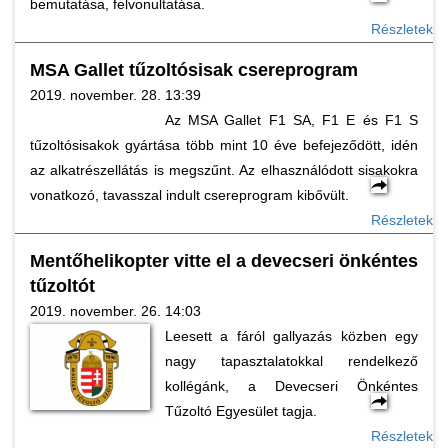
bemutatása, felvonultatása.
Részletek
MSA Gallet tűzoltósisak csereprogram
2019. november. 28. 13:39
Az MSA Gallet F1 SA, F1 E és F1 S
tűzoltósisakok gyártása több mint 10 éve befejeződött, idén
az alkatrészellátás is megszűnt. Az elhasználódott sisakokra
vonatkozó, tavasszal indult csereprogram kibővült.
Részletek
Mentőhelikopter vitte el a devecseri önkéntes
tűzoltót
2019. november. 26. 14:03
Leesett a fáról gallyazás közben egy
nagy tapasztalatokkal rendelkező
kollégánk, a Devecseri Önkéntes
Tűzoltó Egyesület tagja.
Részletek