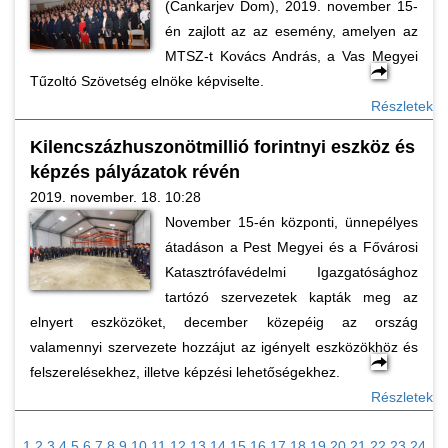
(Cankarjev Dom), 2019. november 15-
én zajlott az az esemény, amelyen az
MTSZ-t Kovács András, a Vas Megyei
Tűzoltó Szövetség elnöke képviselte.
Részletek
Kilencszázhuszonötmillió forintnyi eszköz és
képzés pályázatok révén
2019. november. 18. 10:28
November 15-én központi, ünnepélyes
átadáson a Pest Megyei és a Fővárosi
Katasztrófavédelmi Igazgatósághoz
tartózó szervezetek kapták meg az
elnyert eszközöket, december közepéig az ország
valamennyi szervezete hozzájut az igényelt eszközökhöz és
felszerelésekhez, illetve képzési lehetőségekhez.
Részletek
1
2
3
4
5
6
7
8
9
10
11
12
13
14
15
16
17
18
19
20
21
22
23
24