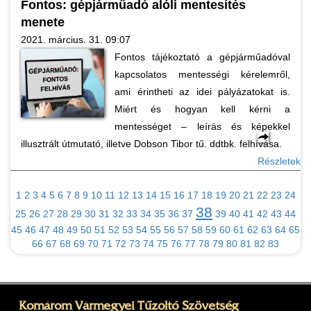
Fontos: gépjárműadó alóli mentesítés
menete
2021. március. 31. 09:07
Fontos tájékoztató a gépjárműadóval
kapcsolatos mentességi kérelemről,
ami érintheti az idei pályázatokat is.
Miért és hogyan kell kérni a
mentességet – leírás és képekkel
illusztrált útmutató, illetve Dobson Tibor tű. ddtbk. felhívása.
Részletek
1
2
3
4
5
6
7
8
9
10
11
12
13
14
15
16
17
18
19
20
21
22
23
24
38
25
26
27
28
29
30
31
32
33
34
35
36
37
39
40
41
42
43
44
45
46
47
48
49
50
51
52
53
54
55
56
57
58
59
60
61
62
63
64
65
66
67
68
69
70
71
72
73
74
75
76
77
78
79
80
81
82
83
Komárom Vármegyei Tűzoltó Szövetség