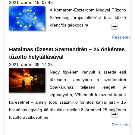
2021. április. 15. 07:45
A Komárom-Esztergom Megyei Tűzoltó
Szövetség árajánlatkérést tesz közzé
kilencfős gépkocsira.
Részletek
Hatalmas tűzeset Szentendrén – 25 önkéntes
tűzoltó helytállásával
2021. április. 09. 14:25
Nagy figyelem irányult a szerda esti
tűzesetre, amelyben a szentendrei
Spar-áruház teljesen leégett. A
legnagyobb, V/Kiemelt fokozatot kapott
káresetnél – amely több százmillió forintos kárral járt – 16
hivatásos egység 46 tűzoltója mellett 8 járművel 25 önkéntes
tűzoltó avatkozott be.
Részletek