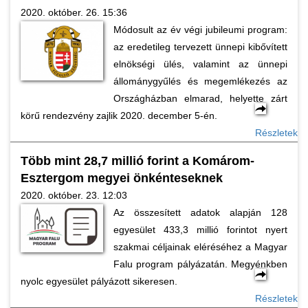
2020. október. 26. 15:36
Módosult az év végi jubileumi program:
az eredetileg tervezett ünnepi kibővített
elnökségi ülés, valamint az ünnepi
állománygyűlés és megemlékezés az
Országházban elmarad, helyette zárt
körű rendezvény zajlik 2020. december 5-én.
Részletek
Több mint 28,7 millió forint a Komárom-
Esztergom megyei önkénteseknek
2020. október. 23. 12:03
Az összesített adatok alapján 128
egyesület 433,3 millió forintot nyert
szakmai céljainak eléréséhez a Magyar
Falu program pályázatán. Megyénkben
nyolc egyesület pályázott sikeresen.
Részletek