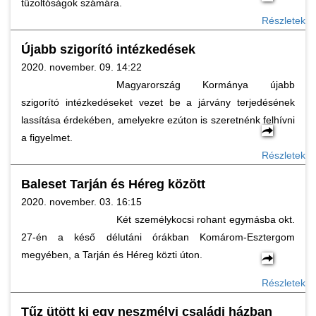
tűzoltóságok számára.
Részletek
Újabb szigorító intézkedések
2020. november. 09. 14:22
Magyarország Kormánya újabb
szigorító intézkedéseket vezet be a járvány terjedésének
lassítása érdekében, amelyekre ezúton is szeretnénk felhívni
a figyelmet.
Részletek
Baleset Tarján és Héreg között
2020. november. 03. 16:15
Két személykocsi rohant egymásba okt.
27-én a késő délutáni órákban Komárom-Esztergom
megyében, a Tarján és Héreg közti úton.
Részletek
Tűz ütött ki egy neszmélyi családi házban