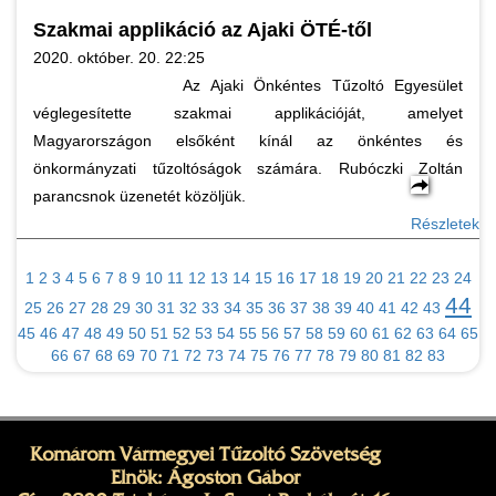
Szakmai applikáció az Ajaki ÖTÉ-től
2020. október. 20. 22:25
Az Ajaki Önkéntes Tűzoltó Egyesület
véglegesítette szakmai applikációját, amelyet
Magyarországon elsőként kínál az önkéntes és
önkormányzati tűzoltóságok számára. Rubóczki Zoltán
parancsnok üzenetét közöljük.
Részletek
1
2
3
4
5
6
7
8
9
10
11
12
13
14
15
16
17
18
19
20
21
22
23
24
44
25
26
27
28
29
30
31
32
33
34
35
36
37
38
39
40
41
42
43
45
46
47
48
49
50
51
52
53
54
55
56
57
58
59
60
61
62
63
64
65
66
67
68
69
70
71
72
73
74
75
76
77
78
79
80
81
82
83
Komárom Vármegyei Tűzoltó Szövetség
Elnök: Ágoston Gábor