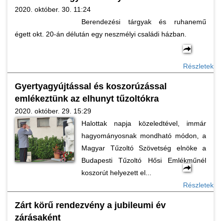
2020. október. 30. 11:24
Berendezési tárgyak és ruhanemű
égett okt. 20-án délután egy neszmélyi családi házban.
Részletek
Gyertyagyújtással és koszorúzással
emlékeztünk az elhunyt tűzoltókra
2020. október. 29. 15:29
Halottak napja közeledtével, immár
hagyományosnak mondható módon, a
Magyar Tűzoltó Szövetség elnöke a
Budapesti Tűzoltó Hősi Emlékműnél
koszorút helyezett el...
Részletek
Zárt körű rendezvény a jubileumi év
zárásaként