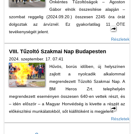
Önkéntes Tűzoltóságok – Ágoston
Gábor elnök összesítése alapján –
szombat reggelig (2024.09.20.) összesen 2245 óra órát
dolgoztak az árvíznél. Ez gyakorlatilag 11 ÖTE
tevékenységét jelent.
Részletek
VIII. Tűzoltó Szakmai Nap Budapesten
2024. szeptember. 17. 07:41
Hűvös, borús időben, új helyszínen
zajlott a nyolcadik alkalommal
megrendezett Tűzoltó Szakmai Nap. A
BM Heros Zrt. telephelyén
megrendezett eseményen összesen 640-en vettek részt, és
– idén először – a Magyar Honvédség is kivette a részét az
előkészítési munkálatokból, sőt kiállítóként is megjelent.
Részletek