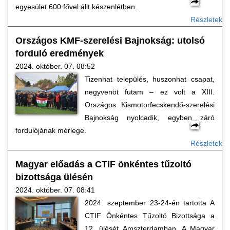
egyesület 600 fővel állt készenlétben.
Részletek
Országos KMF-szerelési Bajnokság: utolsó
forduló eredmények
2024. október. 07. 08:52
Tizenhat település, huszonhat csapat,
negyvenöt futam – ez volt a XIII.
Országos Kismotorfecskendő-szerelési
Bajnokság nyolcadik, egyben záró
fordulójának mérlege.
Részletek
Magyar előadás a CTIF önkéntes tűzoltó
bizottsága ülésén
2024. október. 07. 08:41
2024. szeptember 23-24-én tartotta A
CTIF Önkéntes Tűzoltó Bizottsága a
12. ülését Amszterdamban. A Magyar