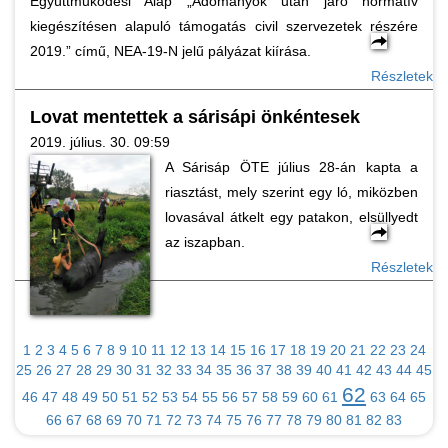
Együttműködési Alap „Adományok után járó normatív
kiegészítésen alapuló támogatás civil szervezetek részére
2019.” című, NEA-19-N jelű pályázat kiírása.
Részletek
Lovat mentettek a sárisápi önkéntesek
2019. július. 30. 09:59
A Sárisáp ÖTE július 28-án kapta a
riasztást, mely szerint egy ló, miközben
lovasával átkelt egy patakon, elsüllyedt
az iszapban.
Részletek
1
2
3
4
5
6
7
8
9
10
11
12
13
14
15
16
17
18
19
20
21
22
23
24
25
26
27
28
29
30
31
32
33
34
35
36
37
38
39
40
41
42
43
44
45
62
46
47
48
49
50
51
52
53
54
55
56
57
58
59
60
61
63
64
65
66
67
68
69
70
71
72
73
74
75
76
77
78
79
80
81
82
83