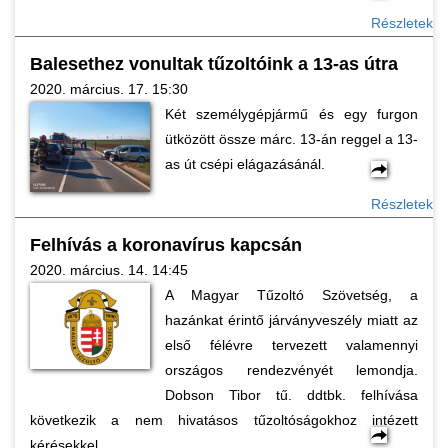
Részletek
Balesethez vonultak tűzoltóink a 13-as útra
2020. március. 17. 15:30
Két személygépjármű és egy furgon
ütközött össze márc. 13-án reggel a 13-
as út csépi elágazásánál.
Részletek
Felhívás a koronavírus kapcsán
2020. március. 14. 14:45
A Magyar Tűzoltó Szövetség, a
hazánkat érintő járványveszély miatt az
első félévre tervezett valamennyi
országos rendezvényét lemondja.
Dobson Tibor tű. ddtbk. felhívása
következik a nem hivatásos tűzoltóságokhoz intézett
kérésekkel.