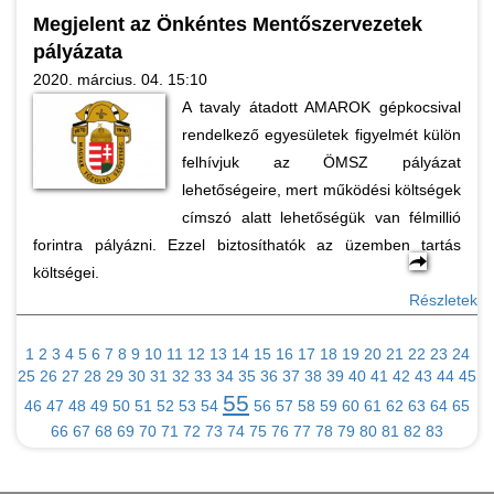
Megjelent az Önkéntes Mentőszervezetek
pályázata
2020. március. 04. 15:10
A tavaly átadott AMAROK gépkocsival
rendelkező egyesületek figyelmét külön
felhívjuk az ÖMSZ pályázat
lehetőségeire, mert működési költségek
címszó alatt lehetőségük van félmillió
forintra pályázni. Ezzel biztosíthatók az üzemben tartás
költségei.
Részletek
1
2
3
4
5
6
7
8
9
10
11
12
13
14
15
16
17
18
19
20
21
22
23
24
25
26
27
28
29
30
31
32
33
34
35
36
37
38
39
40
41
42
43
44
45
55
46
47
48
49
50
51
52
53
54
56
57
58
59
60
61
62
63
64
65
66
67
68
69
70
71
72
73
74
75
76
77
78
79
80
81
82
83