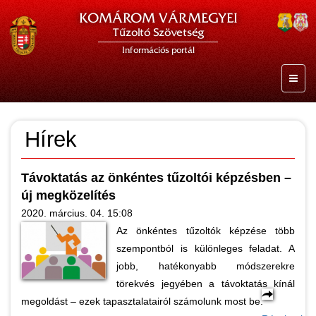
KOMÁROM VÁRMEGYEI
Tűzoltó Szövetség
Információs portál
Hírek
Távoktatás az önkéntes tűzoltói képzésben –
új megközelítés
2020. március. 04. 15:08
Az önkéntes tűzoltók képzése több
szempontból is különleges feladat. A
jobb, hatékonyabb módszerekre
törekvés jegyében a távoktatás kínál
megoldást – ezek tapasztalatairól számolunk most be.