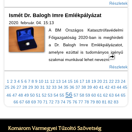
Részletek
Ismét Dr. Balogh Imre Emlékpályázat
2020. február. 04. 15:13
A BM Országos Katasztrófavédelmi
Főigazgatóság 2020-ban is meghirdeti
a Dr. Balogh Imre Emlékpályázatot,
amelyre ezúttal is tudományos igényű
szakmai munkával lehet nevezni.
Részletek
1
2
3
4
5
6
7
8
9
10
11
12
13
14
15
16
17
18
19
20
21
22
23
24
25
26
27
28
29
30
31
32
33
34
35
36
37
38
39
40
41
42
43
44
45
56
46
47
48
49
50
51
52
53
54
55
57
58
59
60
61
62
63
64
65
66
67
68
69
70
71
72
73
74
75
76
77
78
79
80
81
82
83
Komárom Vármegyei Tűzoltó Szövetség