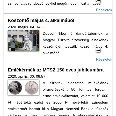
színvonalas rendezvényekkel megünnepelni ezt a napot.
Részletek
Köszöntő május 4. alkalmából
2020. május. 04. 14:53
Dobson Tibor tű. dandártábornok, a
Magyar Tűzoltó Szövetség elnökének
köszöntőjét tesszük közzé május 4.
alkalmából.
Részletek
Emlékérmék az MTSZ 150 éves jubileumára
2020. április. 30. 08:57
A tűzoltók áldozatos munkájának
elismeréseként 50 forintos forgalmi
érme-emlékváltozatot, valamint 10 000
Ft névértékű ezüst és 2000 Ft névértékű színesfém
emlékérmét bocsát ki a Magyar Nemzeti Bank a tűzoltók
védőszentje, Szent Flórián napján. A kibocsátásokkal a