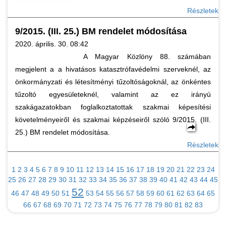
Részletek
9/2015. (III. 25.) BM rendelet módosítása
2020. április. 30. 08:42
A Magyar Közlöny 88. számában
megjelent a a hivatásos katasztrófavédelmi szerveknél, az
önkormányzati és létesítményi tűzoltóságoknál, az önkéntes
tűzoltó egyesületeknél, valamint az ez irányú
szakágazatokban foglalkoztatottak szakmai képesítési
követelményeiről és szakmai képzéseiről szóló 9/2015. (III.
25.) BM rendelet módosítása.
Részletek
1
2
3
4
5
6
7
8
9
10
11
12
13
14
15
16
17
18
19
20
21
22
23
24
25
26
27
28
29
30
31
32
33
34
35
36
37
38
39
40
41
42
43
44
45
52
46
47
48
49
50
51
53
54
55
56
57
58
59
60
61
62
63
64
65
66
67
68
69
70
71
72
73
74
75
76
77
78
79
80
81
82
83