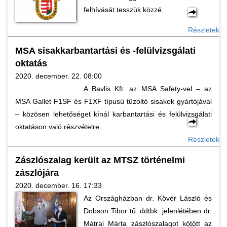
felhívását tesszük közzé.
Részletek
MSA sisakkarbantartási és -felülvizsgálati
oktatás
2020. december. 22. 08:00
A Bavlis Kft. az MSA Safety-vel – az
MSA Gallet F1SF és F1XF típusú tűzoltó sisakok gyártójával
– közösen lehetőséget kínál karbantartási és felülvizsgálati
oktatáson való részvételre.
Részletek
Zászlószalag került az MTSZ történelmi
zászlójára
2020. december. 16. 17:33
Az Országházban dr. Kövér László és
Dobson Tibor tű. ddtbk. jelenlétében dr.
Mátrai Márta zászlószalagot kötött az