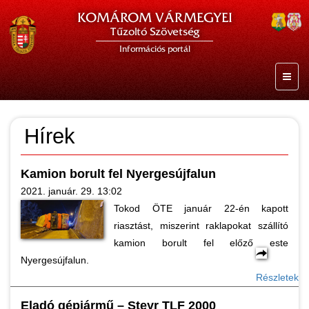
KOMÁROM VÁRMEGYEI
Tűzoltó Szövetség
Információs portál
Hírek
Kamion borult fel Nyergesújfalun
2021. január. 29. 13:02
Tokod ÖTE január 22-én kapott
riasztást, miszerint raklapokat szállító
kamion borult fel előző este
Nyergesújfalun.
Részletek
Eladó gépjármű – Steyr TLF 2000