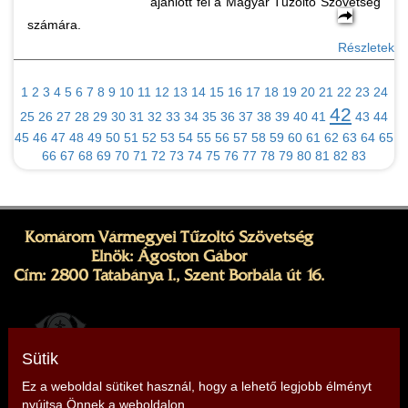
ajánlott fel a Magyar Tűzoltó Szövetség
számára.
Részletek
1
2
3
4
5
6
7
8
9
10
11
12
13
14
15
16
17
18
19
20
21
22
23
24
42
25
26
27
28
29
30
31
32
33
34
35
36
37
38
39
40
41
43
44
45
46
47
48
49
50
51
52
53
54
55
56
57
58
59
60
61
62
63
64
65
66
67
68
69
70
71
72
73
74
75
76
77
78
79
80
81
82
83
Komárom Vármegyei Tűzoltó Szövetség
Elnök: Ágoston Gábor
Cím: 2800 Tatabánya I., Szent Borbála út 16.
Sütik
Ez a weboldal sütiket használ, hogy a lehető legjobb élményt
nyújtsa Önnek a weboldalon.