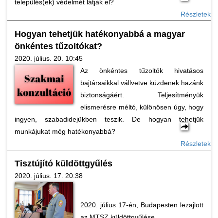
település(ek) védelmét látják el?
Részletek
Hogyan tehetjük hatékonyabbá a magyar
önkéntes tűzoltókat?
2020. július. 20. 10:45
Az önkéntes tűzoltók hivatásos
bajtársaikkal vállvetve küzdenek hazánk
biztonságáért. Teljesítményük
elismerésre méltó, különösen úgy, hogy
ingyen, szabadidejükben teszik. De hogyan tehetjük
munkájukat még hatékonyabbá?
Részletek
Tisztújító küldöttgyűlés
2020. július. 17. 20:38
2020. július 17-én, Budapesten lezajlott
az MTSZ küldöttgyűlése.