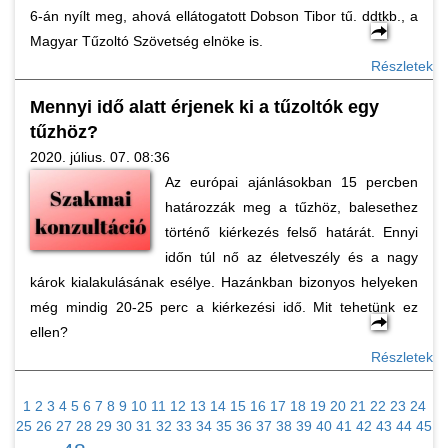
6-án nyílt meg, ahová ellátogatott Dobson Tibor tű. ddtkb., a
Magyar Tűzoltó Szövetség elnöke is.
Részletek
Mennyi idő alatt érjenek ki a tűzoltók egy
tűzhöz?
2020. július. 07. 08:36
Az európai ajánlásokban 15 percben
határozzák meg a tűzhöz, balesethez
történő kiérkezés felső határát. Ennyi
időn túl nő az életveszély és a nagy
károk kialakulásának esélye. Hazánkban bizonyos helyeken
még mindig 20-25 perc a kiérkezési idő. Mit tehetünk ez
ellen?
Részletek
1
2
3
4
5
6
7
8
9
10
11
12
13
14
15
16
17
18
19
20
21
22
23
24
25
26
27
28
29
30
31
32
33
34
35
36
37
38
39
40
41
42
43
44
45