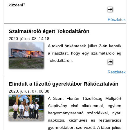
küzdeni?
Részletek
Szalmatároló égett Tokodaltárón
2020. július. 08. 14:18
A tokodi önkéntesek július 2-án kapták
a riasztást, hogy egy szalmatároló ég
Tokodaltárón.
Részletek
Elindult a tűzoltó gyerektábor Rákóczifalván
2020. július. 07. 08:38
A Szent Flórián Tűzoltóság Múltjáért
Alapítvány első alkalommal, egyben
hagyományteremtő szándékkal, nyári
napközis, kézműves és restaurációs
gyermektábort szervezett. A tábor július