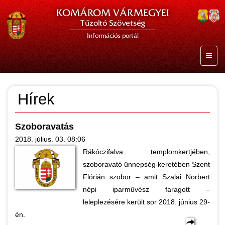
KOMÁROM VÁRMEGYEI
Tűzoltó Szövetség
Információs portál
Hírek
Szoboravatás
2018. július. 03. 08:06
Rákóczifalva templomkertjében,
szoboravató ünnepség keretében Szent
Flórián szobor – amit Szalai Norbert
népi iparművész faragott –
leleplezésére került sor 2018. június 29-
én.