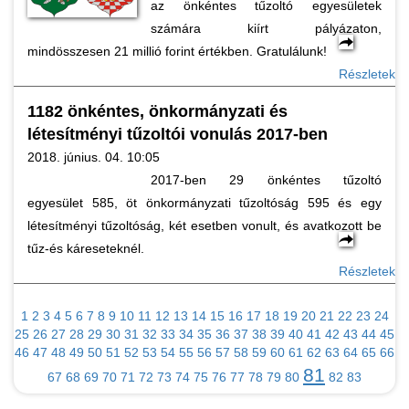
az önkéntes tűzoltó egyesületek
számára kiírt pályázaton,
mindösszesen 21 millió forint értékben. Gratulálunk!
Részletek
1182 önkéntes, önkormányzati és
létesítményi tűzoltói vonulás 2017-ben
2018. június. 04. 10:05
2017-ben 29 önkéntes tűzoltó
egyesület 585, öt önkormányzati tűzoltóság 595 és egy
létesítményi tűzoltóság, két esetben vonult, és avatkozott be
tűz-és káreseteknél.
Részletek
1
2
3
4
5
6
7
8
9
10
11
12
13
14
15
16
17
18
19
20
21
22
23
24
25
26
27
28
29
30
31
32
33
34
35
36
37
38
39
40
41
42
43
44
45
46
47
48
49
50
51
52
53
54
55
56
57
58
59
60
61
62
63
64
65
66
81
67
68
69
70
71
72
73
74
75
76
77
78
79
80
82
83