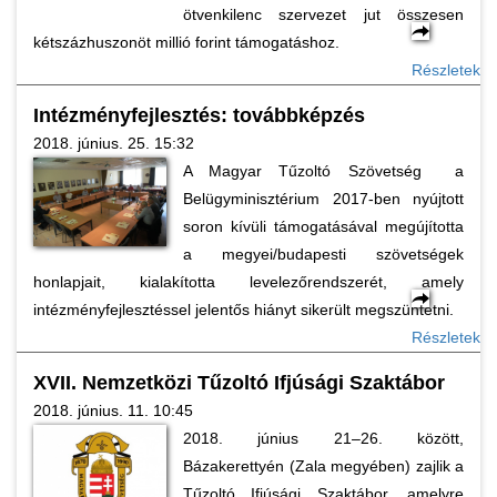
ötvenkilenc szervezet jut összesen
kétszázhuszonöt millió forint támogatáshoz.
Részletek
Intézményfejlesztés: továbbképzés
2018. június. 25. 15:32
A Magyar Tűzoltó Szövetség a
Belügyminisztérium 2017-ben nyújtott
soron kívüli támogatásával megújította
a megyei/budapesti szövetségek
honlapjait, kialakította levelezőrendszerét, amely
intézményfejlesztéssel jelentős hiányt sikerült megszüntetni.
Részletek
XVII. Nemzetközi Tűzoltó Ifjúsági Szaktábor
2018. június. 11. 10:45
2018. június 21–26. között,
Bázakerettyén (Zala megyében) zajlik a
Tűzoltó Ifjúsági Szaktábor, amelyre