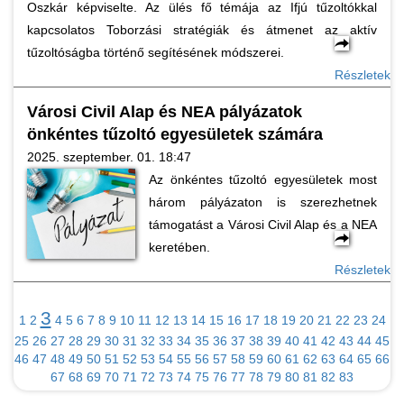
Oszkár képviselte. Az ülés fő témája az Ifjú tűzoltókkal
kapcsolatos Toborzási stratégiák és átmenet az aktív
tűzoltóságba történő segítésének módszerei.
Részletek
Városi Civil Alap és NEA pályázatok
önkéntes tűzoltó egyesületek számára
2025. szeptember. 01. 18:47
Az önkéntes tűzoltó egyesületek most
három pályázaton is szerezhetnek
támogatást a Városi Civil Alap és a NEA
keretében.
Részletek
3
1
2
4
5
6
7
8
9
10
11
12
13
14
15
16
17
18
19
20
21
22
23
24
25
26
27
28
29
30
31
32
33
34
35
36
37
38
39
40
41
42
43
44
45
46
47
48
49
50
51
52
53
54
55
56
57
58
59
60
61
62
63
64
65
66
67
68
69
70
71
72
73
74
75
76
77
78
79
80
81
82
83