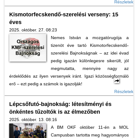
Részletek
Kismotorfecskendő-szerelési verseny: 15
éves
2025. október. 27. 08:23
Nemes István a mozgatórugója a
tizenöt éve tartó Kismotorfecskendő-
szerelési Bajnokságnak – az idei évad
pedig igazán különlegesre sikerült, jól
megmutatta, mennyire nagy az
érdeklődés az ilyen versenyek iránt. Igazi közösségformáló
erő – ezt pedig a számok is igazolják!
Részletek
Lépcsőfutó-bajnokság: létesítményi és
önkéntes tűzoltók is az élmezőben
2025. október. 13. 08:16
A BM OKF október 11-én a MOL
Campusban tartotta meg hagyományos