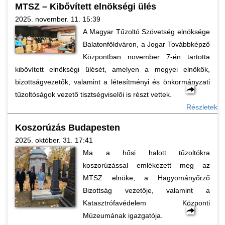
MTSZ – Kibővített elnökségi ülés
2025. november. 11. 15:39
A Magyar Tűzoltó Szövetség elnöksége
Balatonföldváron, a Jogar Továbbképző
Központban november 7-én tartotta
kibővített elnökségi ülését, amelyen a megyei elnökök,
bizottságvezetők, valamint a létesítményi és önkormányzati
tűzoltóságok vezető tisztségviselői is részt vettek.
Részletek
Koszorúzás Budapesten
2025. október. 31. 17:41
Ma a hősi halott tűzoltókra
koszorúzással emlékezett meg az
MTSZ elnöke, a Hagyományőrző
Bizottság vezetője, valamint a
Katasztrófavédelem Központi
Múzeumának igazgatója.