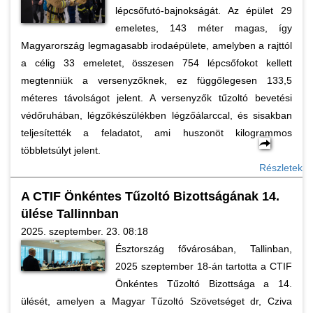
lépcsőfutó-bajnokságát. Az épület 29
emeletes, 143 méter magas, így
Magyarország legmagasabb irodaépülete, amelyben a rajttól
a célig 33 emeletet, összesen 754 lépcsőfokot kellett
megtenniük a versenyzőknek, ez függőlegesen 133,5
méteres távolságot jelent. A versenyzők tűzoltó bevetési
védőruhában, légzőkészülékben légzőálarccal, és sisakban
teljesítették a feladatot, ami huszonöt kilogrammos
többletsúlyt jelent.
Részletek
A CTIF Önkéntes Tűzoltó Bizottságának 14.
ülése Tallinnban
2025. szeptember. 23. 08:18
Észtország fővárosában, Tallinban,
2025 szeptember 18-án tartotta a CTIF
Önkéntes Tűzoltó Bizottsága a 14.
ülését, amelyen a Magyar Tűzoltó Szövetséget dr, Cziva