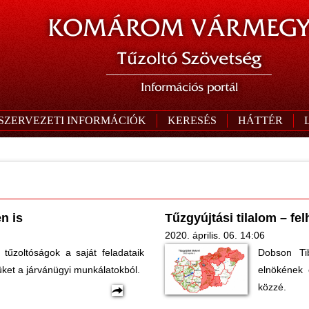
KOMÁROM VÁRMEGY
Tűzoltó Szövetség
Információs portál
SZERVEZETI INFORMÁCIÓK
KERESÉS
HÁTTÉR
n is
Tűzgyújtási tilalom – fel
2020. április. 06. 14:06
tűzoltóságok a saját feladataik
Dobson Ti
züket a járvánügyi munkálatokból.
elnökének ö
közzé.