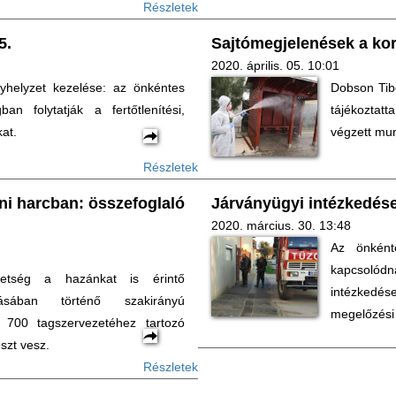
Részletek
5.
Sajtómegjelenések a kor
2020. április. 05. 10:01
nyhelyzet kezelése: az önkéntes
Dobson Tibo
an folytatják a fertőtlenítési,
tájékoztatt
kat.
végzett mun
Részletek
ni harcban: összefoglaló
Járványügyi intézkedése
2020. március. 30. 13:48
Az önként
kapcsoló
etség a hazánkat is érintő
intézkedés
tásában történő szakirányú
megelőzési
700 tagszervezetéhez tartozó
szt vesz.
Részletek