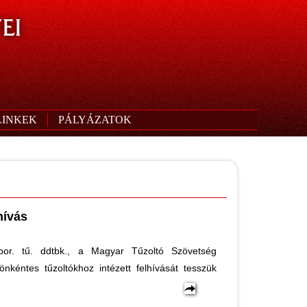
EI
LINKEK
PÁLYÁZATOK
hívás
bor. tű. ddtbk., a Magyar Tűzoltó Szövetség
nkéntes tűzoltókhoz intézett felhívását tesszük