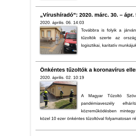
„Vírushíradó”: 2020. márc. 30. – ápr. 
2020. április. 06. 14:03
Továbbra is folyik a járvá
tűzoltók szerte az országb
logisztikai, karitatív munkáju
Önkéntes tűzoltók a koronavírus elle
2020. április. 02. 10:19
A Magyar Tűzoltó Szöv
pandémiaveszély elhárí
közreműködésben mintegy 
közel 10 ezer önkéntes tűzoltóval folyamatosan ré