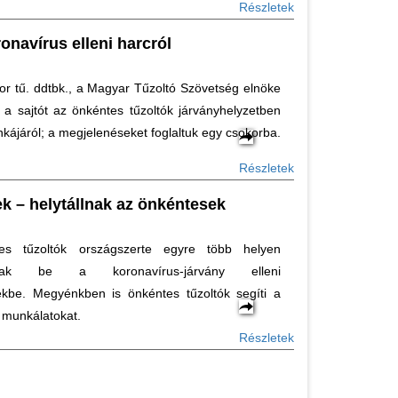
Részletek
onavírus elleni harcról
r tű. ddtbk., a Magyar Tűzoltó Szövetség elnöke
a a sajtót az önkéntes tűzoltók járványhelyzetben
kájáról; a megjelenéseket foglaltuk egy csokorba.
Részletek
k – helytállnak az önkéntesek
es tűzoltók országszerte egyre több helyen
dnak be a koronavírus-járvány elleni
ekbe. Megyénkben is önkéntes tűzoltók segíti a
 munkálatokat.
Részletek