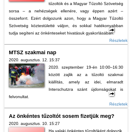
tűzoltók és a Magyar Tűzoltó Szövetség
sorsa – a nehézségek ellenére, vagy éppen azért –
összeforrt. Ezért dolgozunk azon, hogy a Magyar Tűzoltó
Szövetség köztestületté váljon, és sokkal hatékonyabban
tudja segíteni az önkénteseket hivatásuk gyakorlásában.
Részletek
MTSZ szakmai nap
2020. augusztus. 12. 15:37
2020. szeptember 19-én 10:00–16:30
között zajlik az a tűzoltó szakmai
kiállítás, amely az idei, elmaradt
Interschutzra szánt újdonságokat is
felvonultat.
Részletek
Az önkéntes tűzoltót sosem fizetjük meg?
2020. augusztus. 10. 15:27
Ha valaki önkéntes tűzoltóként dolgozik,