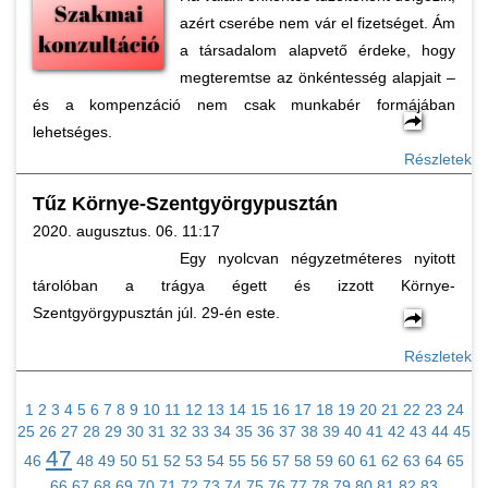
azért cserébe nem vár el fizetséget. Ám
a társadalom alapvető érdeke, hogy
megteremtse az önkéntesség alapjait –
és a kompenzáció nem csak munkabér formájában
lehetséges.
Részletek
Tűz Környe-Szentgyörgypusztán
2020. augusztus. 06. 11:17
Egy nyolcvan négyzetméteres nyitott
tárolóban a trágya égett és izzott Környe-
Szentgyörgypusztán júl. 29-én este.
Részletek
1
2
3
4
5
6
7
8
9
10
11
12
13
14
15
16
17
18
19
20
21
22
23
24
25
26
27
28
29
30
31
32
33
34
35
36
37
38
39
40
41
42
43
44
45
47
46
48
49
50
51
52
53
54
55
56
57
58
59
60
61
62
63
64
65
66
67
68
69
70
71
72
73
74
75
76
77
78
79
80
81
82
83